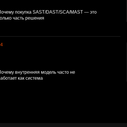
Почему покупка SAST/DAST/SCA/MAST — это
только часть решения
04
Почему внутренняя модель часто не
аботает как система