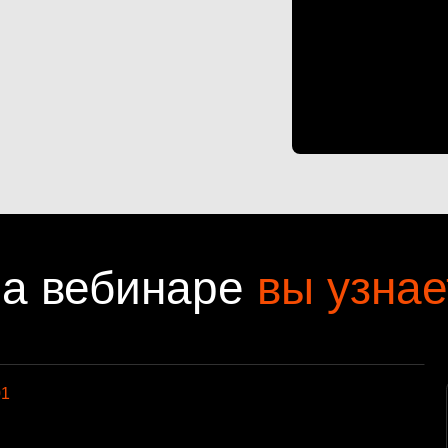
а вебинаре
вы узнае
01