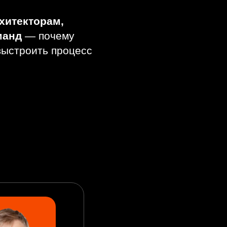
хитекторам,
манд
—
почему
выстроить процесс