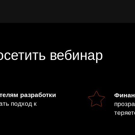
сетить вебинар
ителям разработки
Финан
ать подход к
прозра
теряет