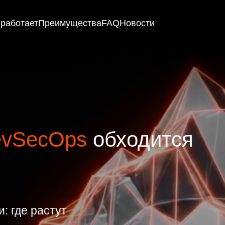
ает
Преимущества
FAQ
Новости
evSecOps
обходится
: где растут