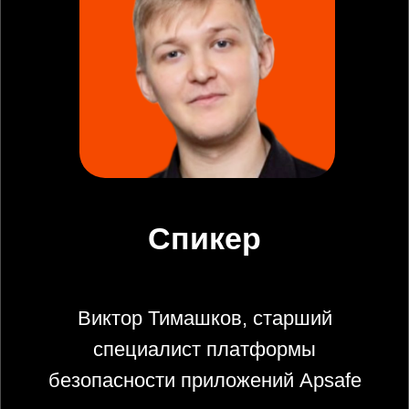
620100, город Екатеринбург,
улица Ткачей, дом 6
+7 (343) 379-98-34
cybersec@ussc.ru
© 2026 ООО «УЦСБ». Все права
Политика конфиденциальности
защищены.