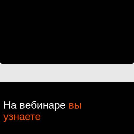
узнаете
01
Почему покупка
SAST/DAST/SCA/MAST — это
только часть решения
02
Из чего складывается реальная
стоимость DevSecOps, включая скрытые
расходы