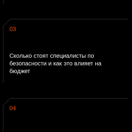
скорость разработки, качество
06
Как работает сервисная модель
безопасной разработки, в каких
случаях она выгоднее, а в каких не
подходит
Бонус для участников!
Мерч за лучший вопрос