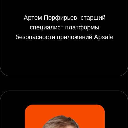
Уральский центр систем
безопасности
Центр кибербезопасности
О DevSecOps
О компании
Когда внедрять?
Компетенции
О платформе
Отзывы
Этапы
Альтернативное решение
Экосистема
Новости
Схема
Материалы
Сценарии
Связанные решения
Преимущества