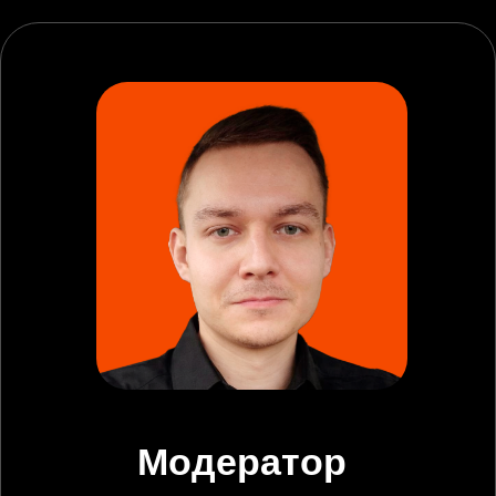
DevSecOps
Все новости