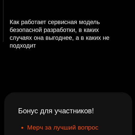
операционным директорам
—
прозрачная модель затрат и
понимание, где теряется
бюджет
DevSecOps и AppSec-
инженерам, архитекторам,
руководителям
платформенных команд
—
почему инструменты не
работают сами и как
выстроить процесс