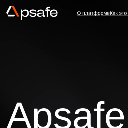
О платформе
Как это работ
Apsafe