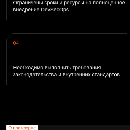
О платформе
Возможности
платформы
Пров
обно
Нативно встраивается в инфраструктуру
или 
разработки, не требует ее изменений