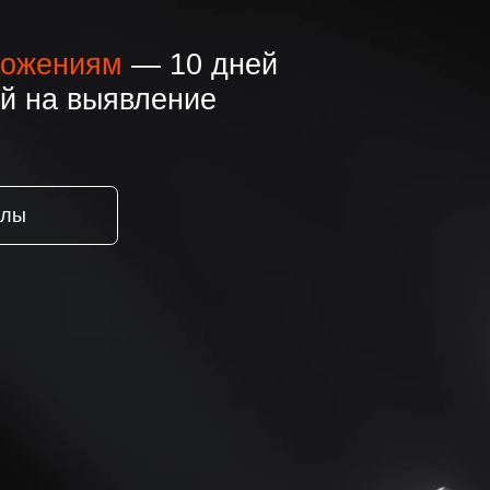
ениям
— 10 дней
а выявление