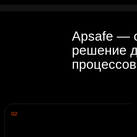
2
03
тсутствует возможность масштабного
недрения процессов безопасной разработки
Нет жела
нутри
в сущес
5
зменения в ПО происходят не чаще одного
аза в неделю