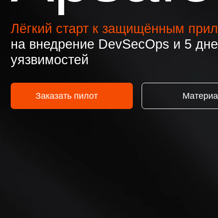
Лёгкий старт к защищённым прилож
на внедрение DevSecOps и 5 дней н
уязвимостей
Заказать пилот
Материалы