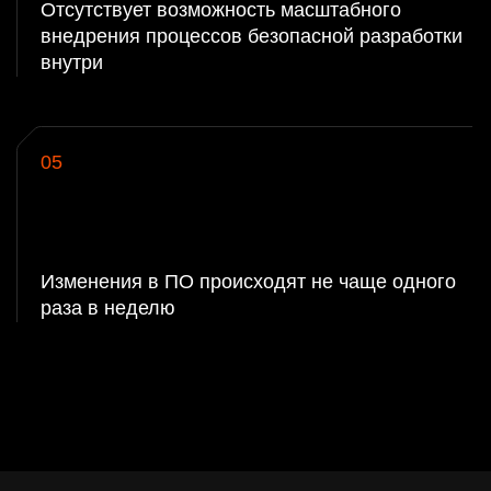
еряет на соответствие требований ИБ
вления ПО с заданной регулярностью
Содержит вст
при каждом выпуске
анализа и лег
по запросу