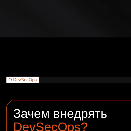
О DevSecOps
Зачем внедрять
DevSecOps?