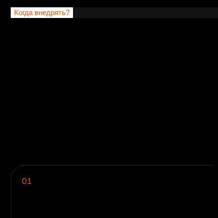
01
0
Ограничены сроки и ресурсы на полноценное
О
внедрение DevSecOps
в
в
04
0
Необходимо выполнить требования
законодательства и внутренних стандартов
И
р