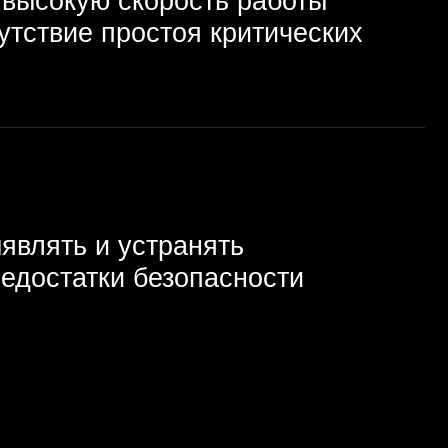
ки безопасности
мальное
недрения
SecOps,
когда