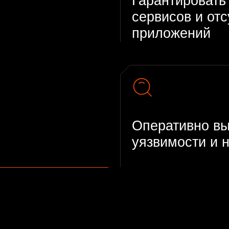
уязвимости и недостат
Apsafe — опти
решение для в
процессов Dev