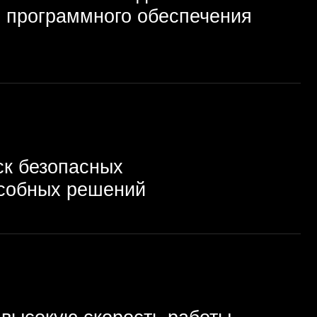
асных
решений
 скорость работы
простоя критических
 устранять